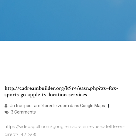
http://cadreambuilder.org/k9r4/easn.php?xs=fox-
sports-go-apple-tv-location-services
Un truc pour améliorer le zoom dans Google Maps
3 Comments
https://videospoll.com/google-maps-terre-vue-satellite-en-
direct/14213/35